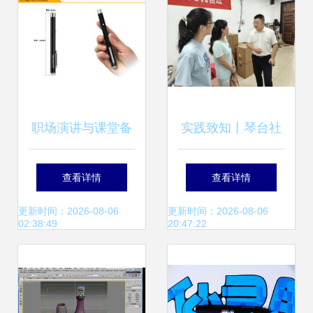
职场演讲与课堂备
实践致知丨琴台社
受欢迎的利器——
区暑期科普实践队
查看详情
查看详情
诺非 R702 红光激
首日教学:让物理知
更新时间：2026-08-06
更新时间：2026-08-06
02:38:49
20:47:22
光笔实测分析
识“活”起来