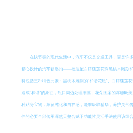
在快节奏的现代生活中，汽车不仅是交通工具，更是许
精心设计的汽车钥匙扣——福瓶配白砗磲莲花珠黑桃木雕刻和谐
料包括三种特色元素：黑桃木雕刻的“和谐花瓶”、白砗磲莲
造成“和谐”的象征，瓶口周边处理细腻，花朵图案的浮雕既
种贴身宝物，象征纯化和自在感，能够吸取精华，养护灵气
件的必要全部传承浑然天整合赋予功能性灵活手法使用该组