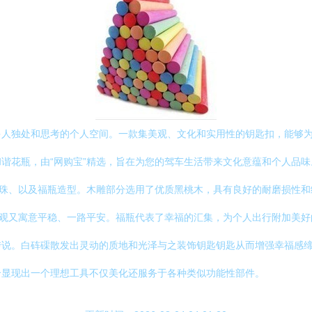
多人独处和思考的个人空间。一款集美观、文化和实用性的钥匙扣，能够
花瓶，由“网购宝”精选，旨在为您的驾车生活带来文化意蕴和个人品味。\n
花珠、以及福瓶造型。木雕部分选用了优质黑桃木，具有良好的耐磨损性
美观又寓意平稳、一路平安。福瓶代表了幸福的汇集，为个人出行附加美
传说。白砗磲散发出灵动的质地和光泽与之装饰钥匙钥匙从而增强幸福感
合显现出一个理想工具不仅美化还服务于各种类似功能性部件。