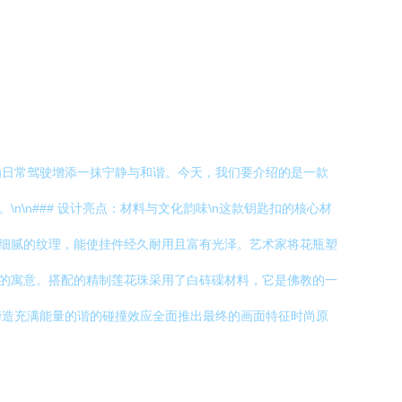
为日常驾驶增添一抹宁静与和谐。今天，我们要介绍的是一款
\n### 设计亮点：材料与文化韵味\n这款钥匙扣的核心材
和细腻的纹理，能使挂件经久耐用且富有光泽。艺术家将花瓶塑
好的寓意。搭配的精制莲花珠采用了白砗磲材料，它是佛教的一
缔造充满能量的谐的碰撞效应全面推出最终的画面特征时尚原